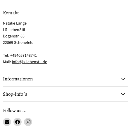
Kontakt
Natalie Lange
LS-LebenStil
Bogenstr. 83
22869 Schenefeld
Tel:
+494057148741
Mail:
info@ls-lebenstil.de
Informationen
Shop-Info´s
Follow us ...
Email
Finden
Finden
LS-
Sie
Sie