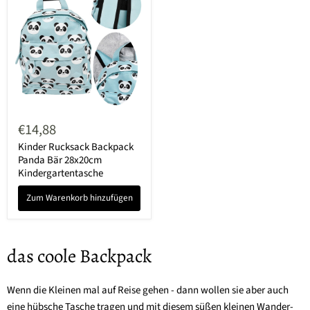
Kinder
Rucksack
€14,88
Backpack
Panda
Kinder Rucksack Backpack
Bär
Panda Bär 28x20cm
28x20cm
Kindergartentasche
Kindergartentasche
Zum Warenkorb hinzufügen
das coole Backpack
Wenn die Kleinen mal auf Reise gehen - dann wollen sie aber auch
eine hübsche Tasche tragen und mit diesem süßen kleinen Wander-