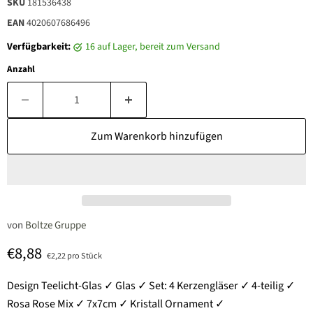
SKU
181536438
EAN
4020607686496
Verfügbarkeit:
16 auf Lager, bereit zum Versand
Anzahl
Zum Warenkorb hinzufügen
von
Boltze Gruppe
Aktueller Preis
€8,88
€2,22 pro Stück
Design Teelicht-Glas ✓ Glas ✓ Set: 4 Kerzengläser ✓ 4-teilig ✓
Rosa Rose Mix ✓ 7x7cm ✓ Kristall Ornament ✓