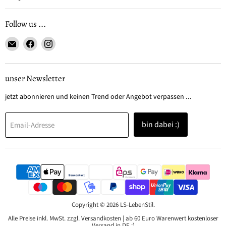
Follow us ...
Email
Finden
Finden
LS-
Sie
Sie
LebenStil
uns
uns
auf
auf
unser Newsletter
Facebook
Instagram
jetzt abonnieren und keinen Trend oder Angebot verpassen ...
bin dabei :)
Email-Adresse
Copyright © 2026 LS-LebenStil.
Alle Preise inkl. MwSt. zzgl. Versandkosten | ab 60 Euro Warenwert kostenloser
Versand in DE :)