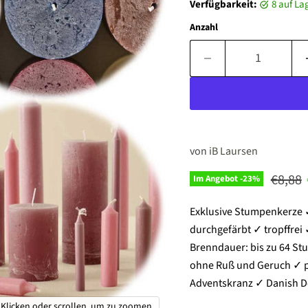
Verfügbarkeit:
8 auf L
Anzahl
von
iB Laursen
Ursprü
€8,88
Im Angebot -
23
%
Exklusive Stumpenkerze ✓
durchgefärbt ✓ tropffrei
Brenndauer: bis zu 64 St
ohne Ruß und Geruch ✓ pe
Adventskranz ✓ Danish D
Klicken oder scrollen, um zu zoomen