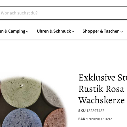
en & Camping
Uhren & Schmuck
Shopper & Taschen
Exklusive S
Rustik Rosa 
Wachskerze
SKU
182897482
EAN
5709898371692