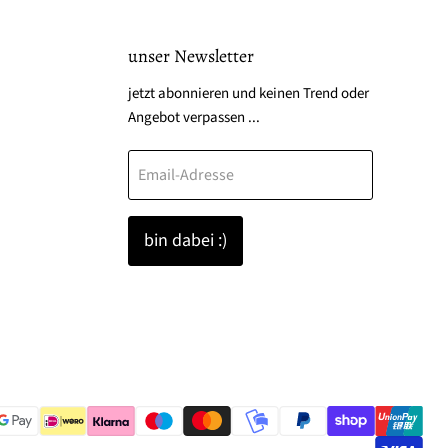
unser Newsletter
den
jetzt abonnieren und keinen Trend oder
Angebot verpassen ...
Email-Adresse
k
tagram
bin dabei :)