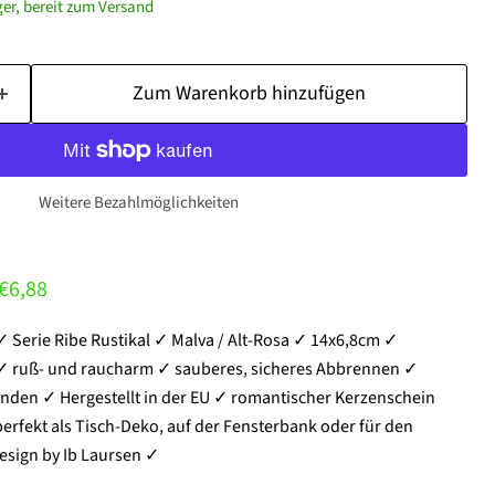
ager, bereit zum Versand
Zum Warenkorb hinzufügen
Weitere Bezahlmöglichkeiten
nglicher Preis
Aktueller Preis
€6,88
 Serie Ribe Rustikal ✓ Malva / Alt-Rosa ✓ 14x6,8cm ✓
 ✓ ruß- und raucharm ✓ sauberes, sicheres Abbrennen ✓
unden ✓ Hergestellt in der EU ✓ romantischer Kerzenschein
rfekt als Tisch-Deko, auf der Fensterbank oder für den
esign by Ib Laursen ✓