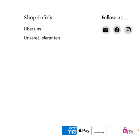
Shop-Info´s
Follow us ...
Email
Finden
Fin
Über uns
LS-
Sie
Sie
Unsere Lieferanten
LebenStil
uns
uns
auf
auf
Faceboo
Ins