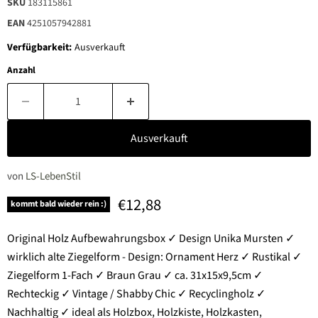
SKU
183115861
EAN
4251057942881
Verfügbarkeit:
Ausverkauft
Anzahl
Ausverkauft
von
LS-LebenStil
Aktueller Preis
€12,88
kommt bald wieder rein :)
Original Holz Aufbewahrungsbox ✓ Design Unika Mursten ✓
wirklich alte Ziegelform - Design: Ornament Herz ✓ Rustikal ✓
Ziegelform 1-Fach ✓ Braun Grau ✓ ca. 31x15x9,5cm ✓
Rechteckig ✓ Vintage / Shabby Chic ✓ Recyclingholz ✓
Nachhaltig ✓ ideal als Holzbox, Holzkiste, Holzkasten,