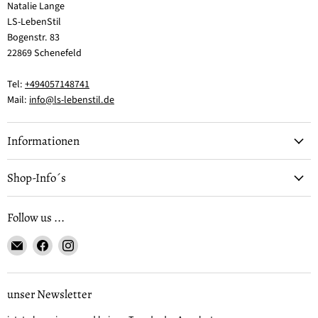
Natalie Lange
LS-LebenStil
Bogenstr. 83
22869 Schenefeld
Tel:
+494057148741
Mail:
info@ls-lebenstil.de
Informationen
Shop-Info´s
Follow us ...
Email
Finden
Finden
LS-
Sie
Sie
LebenStil
uns
uns
auf
auf
unser Newsletter
Facebook
Instagram