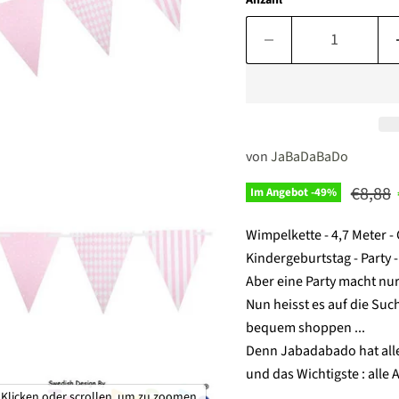
Anzahl
von
JaBaDaBaDo
Ursprü
€8,88
Im Angebot -
49
%
Wimpelkette - 4,7 Meter 
Kindergeburtstag - Party -
Aber eine Party macht nur
Nun heisst es auf die Su
bequem shoppen ...
Denn Jabadabado hat alle
und das Wichtigste : alle 
Klicken oder scrollen, um zu zoomen