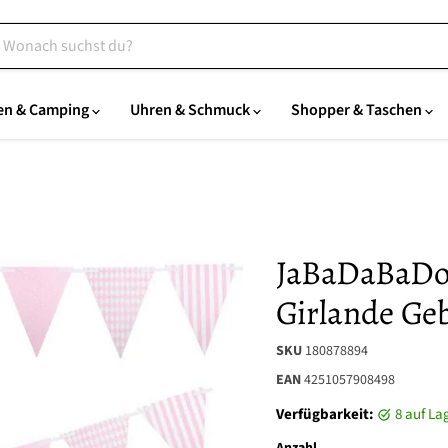
en & Camping
Uhren & Schmuck
Shopper & Taschen
JaBaDaBaDo
Girlande Geb
SKU
180878894
EAN
4251057908498
Verfügbarkeit:
8 auf L