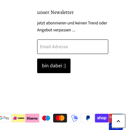
unser Newsletter
den
jetzt abonnieren und keinen Trend oder
Angebot verpassen ...
Email-Adresse
k
tagram
bin dabei :)