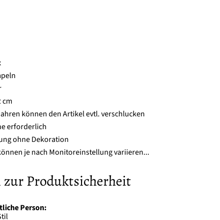
x
mpeln
r
2 cm
Jahren können den Artikel evtl. verschlucken
e erforderlich
erung ohne Dekoration
önnen je nach Monitoreinstellung variieren...
 zur Produktsicherheit
tliche Person:
til