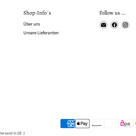
Shop-Info´s
Follow us ...
Email
Finden
Fin
Über uns
LS-
Sie
Sie
Unsere Lieferanten
LebenStil
uns
uns
auf
auf
Faceboo
Ins
Versand in DE :)