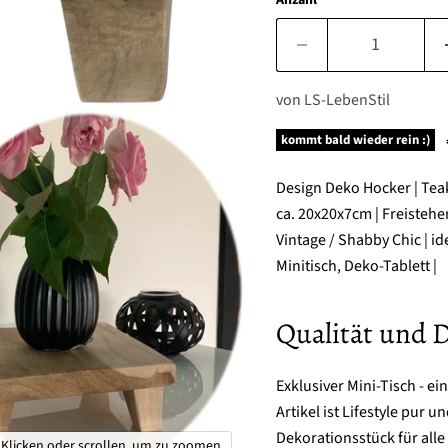
Anzahl
von
LS-LebenStil
kommt bald wieder rein :)
Design Deko Hocker | Teak 
ca. 20x20x7cm | Freistehe
Vintage / Shabby Chic | id
Minitisch, Deko-Tablett |
Qualität und 
Exklusiver Mini-Tisch - ei
Artikel ist Lifestyle pur u
Dekorationsstück für alle 
Klicken oder scrollen, um zu zoomen