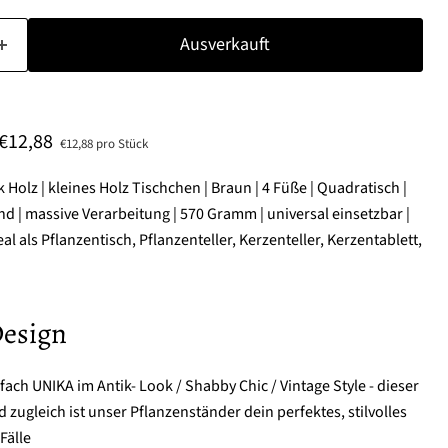
Ausverkauft
Aktueller Preis
€12,88
€12,88 pro Stück
Holz | kleines Holz Tischchen | Braun | 4 Füße | Quadratisch |
nd | massive Verarbeitung | 570 Gramm | universal einsetzbar |
eal als Pflanzentisch, Pflanzenteller, Kerzenteller, Kerzentablett,
Design
nfach UNIKA im Antik- Look / Shabby Chic / Vintage Style - dieser
nd zugleich ist unser Pflanzenständer dein perfektes, stilvolles
Fälle