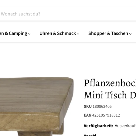
en & Camping
Uhren & Schmuck
Shopper & Taschen
Pflanzenhoc
Mini Tisch 
SKU
180862405
EAN
4251057918312
Verfügbarkeit:
Ausverkauf