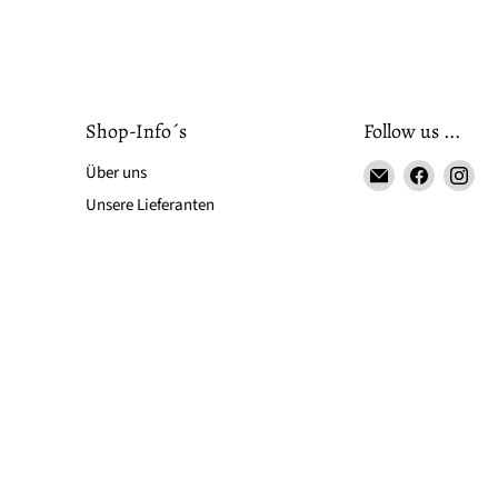
Shop-Info´s
Follow us ...
Email
Finden
Fin
Über uns
LS-
Sie
Sie
Unsere Lieferanten
LebenStil
uns
uns
auf
auf
Faceboo
Ins