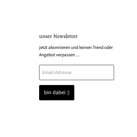
unser Newsletter
den
jetzt abonnieren und keinen Trend oder
Angebot verpassen ...
Email-Adresse
k
tagram
bin dabei :)