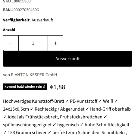
SKU
180859903
EAN
4000270304606
Verfügbarkeit:
Ausverkauft
Anzahl
Ausverkauft
von
F. ANTON KESPER GmbH
Aktueller Preis
€1,88
kommt bald wieder rein :)
Hochwertiges Kunststoff-Brett ✓ PE-Kunststoff ✓ Weiß ✓
24x15x0,5cm ✓ Rechteckig / Abgerundet ✓ Hand-Griff oberhalb
✓ ideal als Frühstücksbrett, Frühstücksbrettchen ✓
spülmaschinengeeignet ✓ hygienisch ✓ hohe Schnittfestigkeit
✓ 153 Gramm schwer ✓ perfekt zum Schneiden, Schnibbeln ,