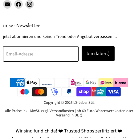
Email
Finden
Finden
LS-
Sie
Sie
LebenStil
uns
uns
auf
auf
unser Newsletter
Facebook
Instagram
jetzt abonnieren und keinen Trend oder Angebot verpassen ...
bin dabei :)
Email-Adresse
Copyright © 2026 LS-LebenStil.
Alle Preise inkl. MwSt. zzgl. Versandkosten | ab 60 Euro Warenwert kostenloser
Versand in DE :)
Wir sind für dich da! ❤️ Trusted Shops zertifiziert ❤️