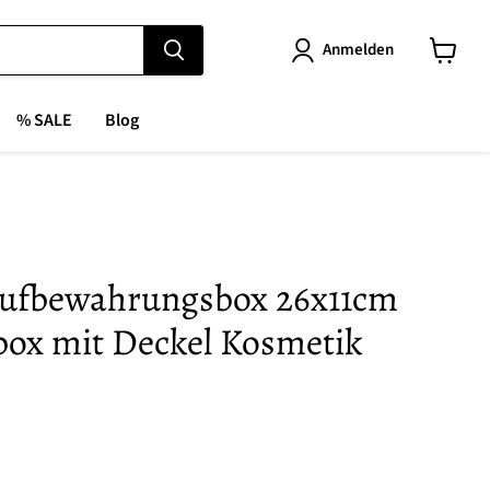
Anmelden
Warenk
anzeige
% SALE
Blog
Aufbewahrungsbox 26x11cm
box mit Deckel Kosmetik