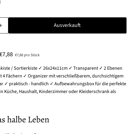
t
Ausverkauft
Aktueller Preis
€7,88
€7,88 pro Stück
iste / Sortierkiste ✓ 26x24x11cm ✓ Transparent ✓ 2 Ebenen
it 4 Fächern ✓ Organizer mit verschließbarem, durchsichtigem
ar ✓ praktisch - handlich ✓ Aufbewahrungsbox für die perfekte
 in Küche, Haushalt, Kinderzimmer oder Kleiderschrank als
as halbe Leben