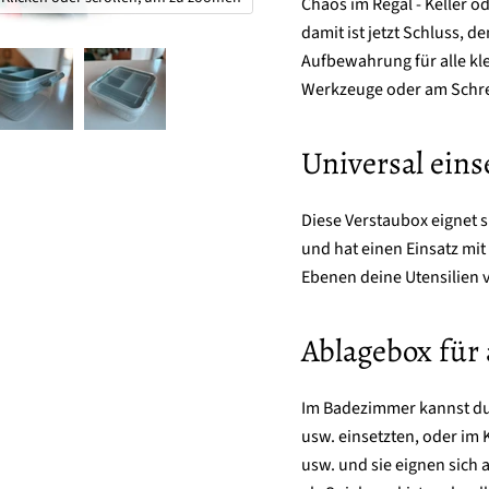
Chaos im Regal - Keller 
damit ist jetzt Schluss, 
Aufbewahrung für alle kle
Werkzeuge oder am Schrei
Universal ein
Diese Verstaubox eignet s
und hat einen Einsatz mit
Ebenen deine Utensilien 
Ablagebox für a
Im Badezimmer kannst du 
usw. einsetzten, oder im 
usw. und sie eignen sich