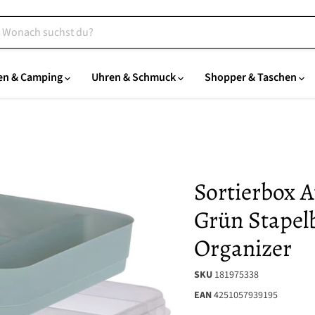
en & Camping
Uhren & Schmuck
Shopper & Taschen
Sortierbox 
Grün Stapel
Organizer
SKU
181975338
EAN
4251057939195