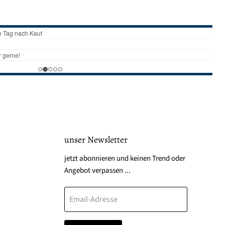
unser Newsletter
den
jetzt abonnieren und keinen Trend oder
Angebot verpassen ...
Email-Adresse
k
tagram