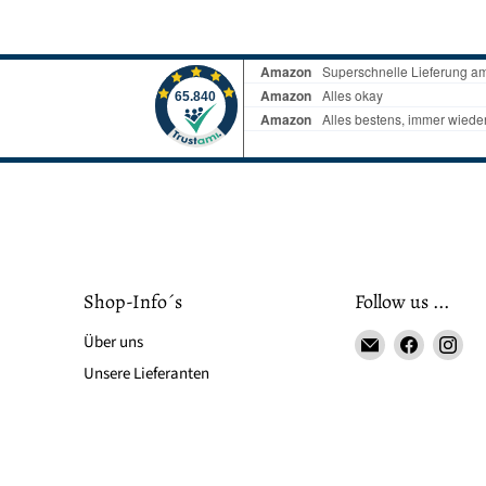
Shop-Info´s
Follow us ...
Email
Finden
Fin
Über uns
LS-
Sie
Sie
Unsere Lieferanten
LebenStil
uns
uns
auf
auf
Faceboo
Ins