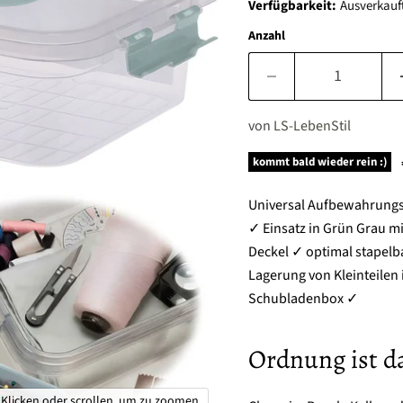
Verfügbarkeit:
Ausverkauf
Anzahl
von
LS-LebenStil
kommt bald wieder rein :)
Universal Aufbewahrungsk
✓ Einsatz in Grün Grau m
Deckel ✓ optimal stapelb
Lagerung von Kleinteilen
Schubladenbox ✓
Ordnung ist d
Klicken oder scrollen, um zu zoomen