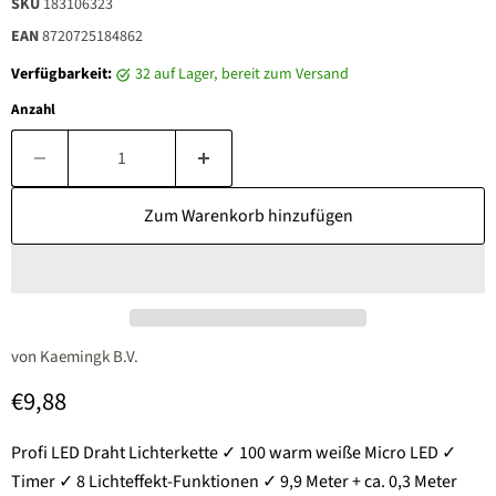
SKU
183106323
EAN
8720725184862
Verfügbarkeit:
32 auf Lager, bereit zum Versand
Anzahl
Zum Warenkorb hinzufügen
von
Kaemingk B.V.
Aktueller Preis
€9,88
Profi LED Draht Lichterkette ✓ 100 warm weiße Micro LED ✓
Timer ✓ 8 Lichteffekt-Funktionen ✓ 9,9 Meter + ca. 0,3 Meter