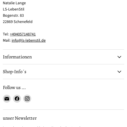
Natalie Lange
LS-LebenStil
Bogenstr. 83
22869 Schenefeld
Tel:
+494057148741
Mail:
info@ls-lebenstil.de
Informationen
Shop-Info´s
Follow us ...
Email
Finden
Finden
LS-
Sie
Sie
LebenStil
uns
uns
auf
auf
unser Newsletter
Facebook
Instagram