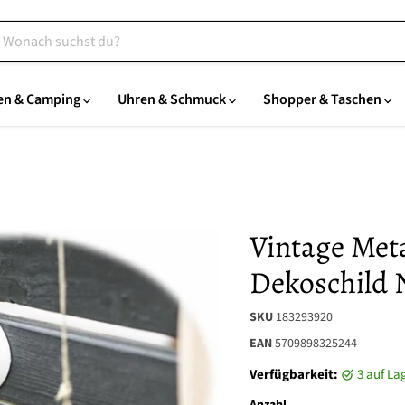
en & Camping
Uhren & Schmuck
Shopper & Taschen
Vintage Meta
Dekoschild N
SKU
183293920
EAN
5709898325244
Verfügbarkeit:
3 auf L