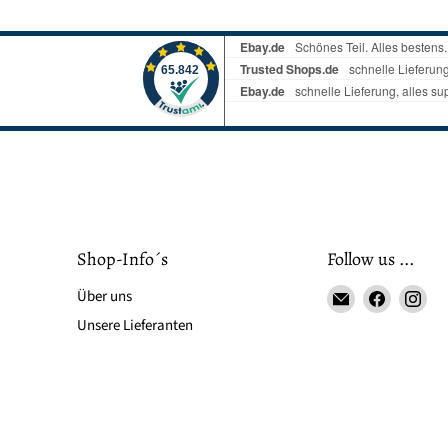
Shop-Info´s
Follow us ...
Email
Finden
Fin
Über uns
LS-
Sie
Sie
Unsere Lieferanten
LebenStil
uns
uns
auf
auf
Faceboo
Ins