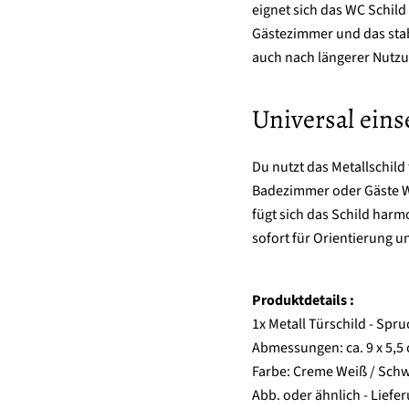
eignet sich das WC Schi
Gästezimmer und das stabi
auch nach längerer Nutzun
Universal eins
Du nutzt das Metallschild 
Badezimmer oder Gäste W
fügt sich das Schild har
sofort für Orientierung u
Produktdetails :
1x Metall Türschild - Spr
Abmessungen: ca. 9 x 5,5
Farbe: Creme Weiß / Sch
Abb. oder ähnlich - Lief