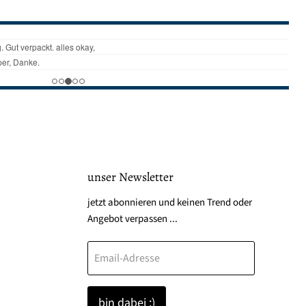
unser Newsletter
den
jetzt abonnieren und keinen Trend oder
Angebot verpassen ...
Email-Adresse
k
tagram
bin dabei :)