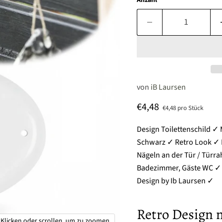
Anzahl
von
iB Laursen
Aktueller Preis
€4,48
€4,48 pro Stück
Design Toilettenschild ✓
Schwarz ✓ Retro Look ✓ M
Nägeln an der Tür / Türra
Badezimmer, Gäste WC ✓ T
Design by Ib Laursen ✓
Retro Design 
Klicken oder scrollen, um zu zoomen