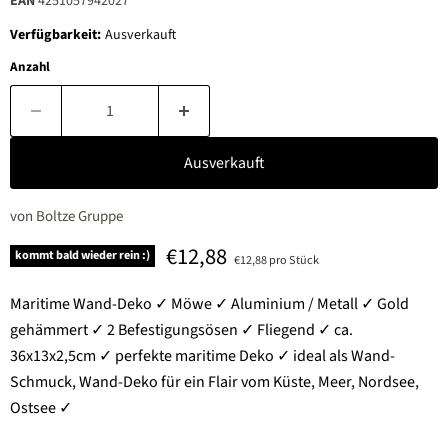
EAN
4251057942027
Verfügbarkeit:
Ausverkauft
Anzahl
Ausverkauft
von
Boltze Gruppe
Aktueller Preis
€12,88
kommt bald wieder rein :)
€12,88 pro Stück
Maritime Wand-Deko ✓ Möwe ✓ Aluminium / Metall ✓ Gold
gehämmert ✓ 2 Befestigungsösen ✓ Fliegend ✓ ca.
36x13x2,5cm ✓ perfekte maritime Deko ✓ ideal als Wand-
Schmuck, Wand-Deko für ein Flair vom Küste, Meer, Nordsee,
Ostsee ✓