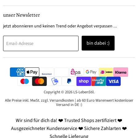
LebenStil
uns
uns
auf
auf
unser Newsletter
Facebook
Instagram
jetzt abonnieren und keinen Trend oder Angebot verpassen ...
bin dabei :)
Email-Adresse
Copyright © 2026 LS-LebenStil.
Alle Preise inkl. MwSt. zzgl. Versandkosten | ab 60 Euro Warenwert kostenloser
Versand in DE :)
Wir sind für dich da! ❤️ Trusted Shops zertifiziert ❤️
Ausgezeichneter Kundenservice ❤️ Sichere Zahlarten ❤️
Schnelle Lieferung