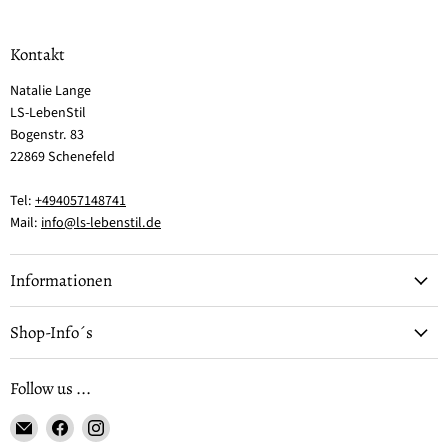
Kontakt
Natalie Lange
LS-LebenStil
Bogenstr. 83
22869 Schenefeld
Tel:
+494057148741
Mail:
info@ls-lebenstil.de
Informationen
Shop-Info´s
Follow us ...
Email
Finden
Finden
LS-
Sie
Sie