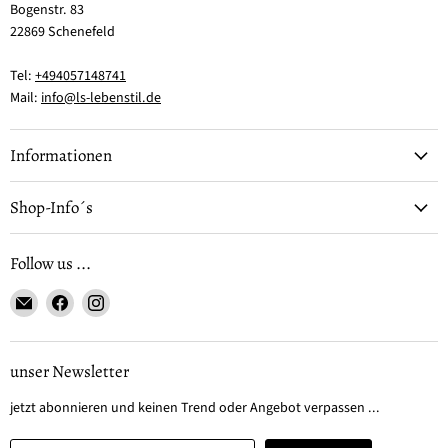
Bogenstr. 83
22869 Schenefeld
Tel:
+494057148741
Mail:
info@ls-lebenstil.de
Informationen
Shop-Info´s
Follow us ...
Email
Finden
Finden
LS-
Sie
Sie
LebenStil
uns
uns
auf
auf
unser Newsletter
Facebook
Instagram
jetzt abonnieren und keinen Trend oder Angebot verpassen ...