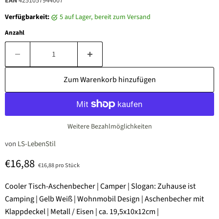
EAN
4251057944007
Verfügbarkeit:
5 auf Lager, bereit zum Versand
Anzahl
Zum Warenkorb hinzufügen
Weitere Bezahlmöglichkeiten
von
LS-LebenStil
Aktueller Preis
€16,88
€16,88 pro Stück
Cooler Tisch-Aschenbecher | Camper | Slogan: Zuhause ist
Camping | Gelb Weiß | Wohnmobil Design | Aschenbecher mit
Klappdeckel | Metall / Eisen | ca. 19,5x10x12cm |